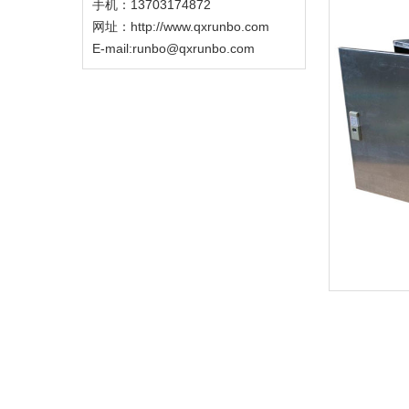
手机：13703174872
网址：http://www.qxrunbo.com
E-mail:runbo@qxrunbo.com