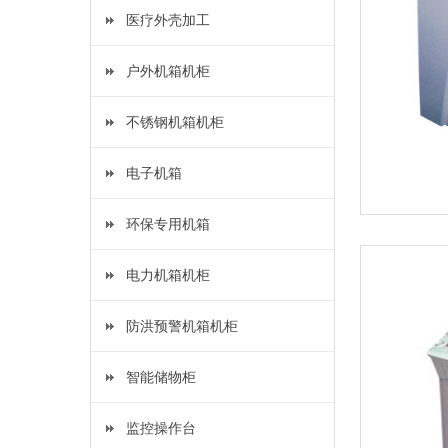
医疗外壳加工
户外机箱机柜
不锈钢机箱机柜
电子机箱
环保专用机箱
电力机箱机柜
防洪预警机箱机柜
智能储物柜
监控操作台