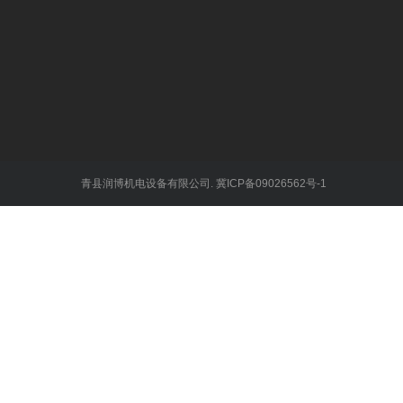
电力机箱机柜
防洪预警机箱机柜
智能储物柜
监控操作台
钣金机箱
钣金外壳
多媒体教学设备
青县润博机电设备有限公司.
冀ICP备09026562号-1
非标机箱机柜