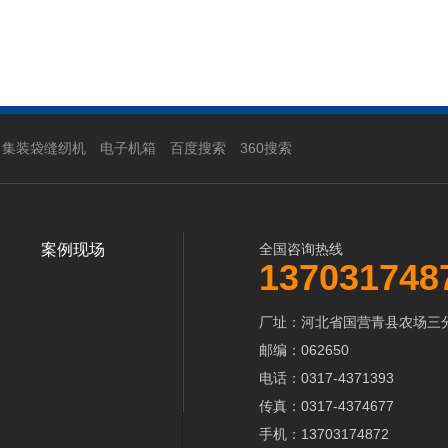
集装袋缝纫机
电子机箱
百度搜索
360搜索
案例现场
全国咨询热线
137031748
厂址：河北省国营青县农场三
邮编：062650
电话：0317-4371393
传真：0317-4374677
手机：13703174872