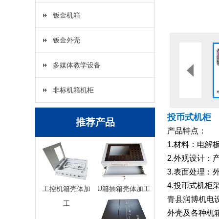
钣金机箱
钣金外壳
多媒体教学设备
非标机箱机柜
投币式机柜
推荐产品
产品特点：
1.材料：电
2.外观设计
3.表面处理
4.投币式机
工控机箱壳体加
U箱插箱壳体加工
青县润博机电
工
外壳及各种机