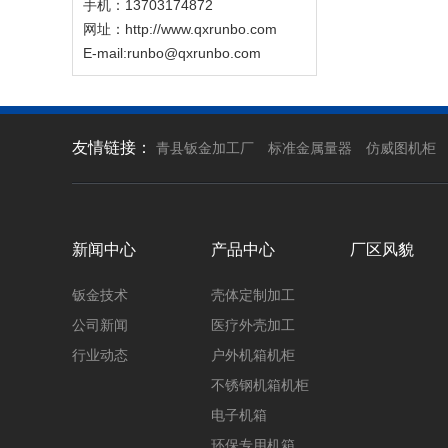
手机：13703174872
网址：http://www.qxrunbo.com
E-mail:runbo@qxrunbo.com
友情链接：
青县钣金加工厂
标准金属量器
仿威图机柜
新闻中心
产品中心
厂区风貌
钣金技术
壳体定制加工
公司新闻
医疗外壳加工
行业动态
户外机箱机柜
不锈钢机箱机柜
电子机箱
环保专用机箱