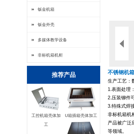
钣金机箱
钣金外壳
多媒体教学设备
非标机箱机柜
不锈钢机
推荐产品
生产工艺：
1.表面处
2.压装铆
3.特殊式
非标机箱机
工控机箱壳体加
U箱插箱壳体加工
产品被广泛
工
等领域。