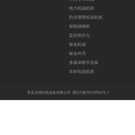
电力机箱机柜
防洪预警机箱机柜
智能储物柜
监控操作台
钣金机箱
钣金外壳
多媒体教学设备
非标机箱机柜
青县润博机电设备有限公司.
冀ICP备09026562号-1