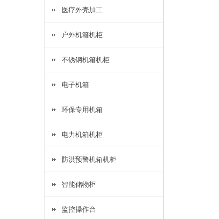
医疗外壳加工
户外机箱机柜
不锈钢机箱机柜
电子机箱
环保专用机箱
电力机箱机柜
防洪预警机箱机柜
智能储物柜
监控操作台