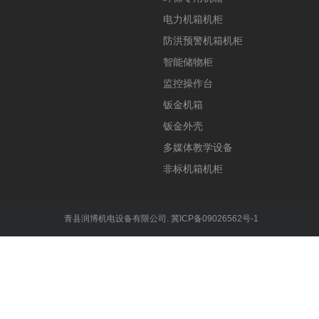
电力机箱机柜
防洪预警机箱机柜
智能储物柜
监控操作台
钣金机箱
钣金外壳
多媒体教学设备
非标机箱机柜
青县润博机电设备有限公司.
冀ICP备09026562号-1