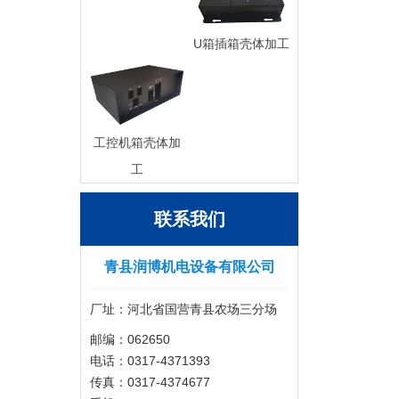
U箱插箱壳体加工
工控机箱壳体加
工
联系我们
青县润博机电设备有限公司
厂址：河北省国营青县农场三分场
邮编：062650
电话：0317-4371393
传真：0317-4374677