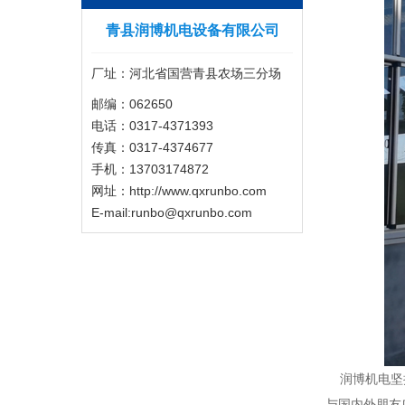
青县润博机电设备有限公司
厂址：河北省国营青县农场三分场
邮编：062650
电话：0317-4371393
传真：0317-4374677
手机：13703174872
网址：http://www.qxrunbo.com
E-mail:runbo@qxrunbo.com
润博机电坚持
与国内外朋友