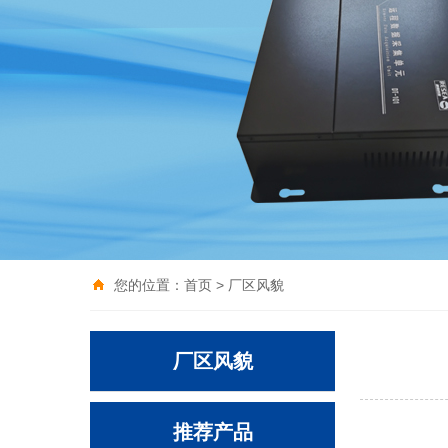
您的位置：
首页
>
厂区风貌
厂区风貌
推荐产品