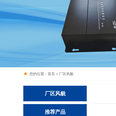
您的位置：
首页
>
厂区风貌
厂区风貌
推荐产品