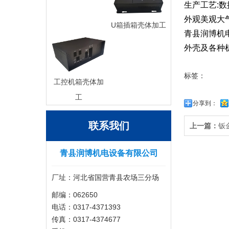
生产工艺:
外观美观大
U箱插箱壳体加工
青县润博机
外壳及各种
标签：
工控机箱壳体加
工
分享到：
联系我们
上一篇：
钣
青县润博机电设备有限公司
厂址：河北省国营青县农场三分场
邮编：062650
电话：0317-4371393
传真：0317-4374677