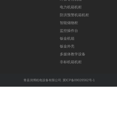
电力机箱机柜
防洪预警机箱机柜
智能储物柜
监控操作台
钣金机箱
钣金外壳
多媒体教学设备
非标机箱机柜
青县润博机电设备有限公司.
冀ICP备09026562号-1