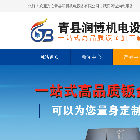
您好！欢迎光临青县润博机电设备有限公司，我们竭诚为您服务！
网站首页
新闻中心
产品中