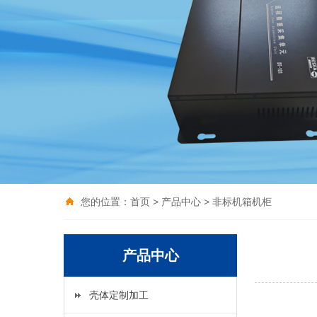
您的位置：
首页
>
产品中心
>
非标机箱机柜
产品中心
壳体定制加工