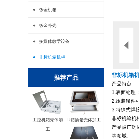
钣金机箱
钣金外壳
多媒体教学设备
非标机箱机柜
非标机箱
推荐产品
产品特点：
1.表面处
2.压装铆
3.特殊式
非标机箱机
工控机箱壳体加
U箱插箱壳体加工
产品被广泛
工
等领域。