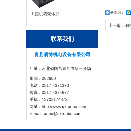
分享到：
工控机箱壳体加
工
上一篇：
润
联系我们
青县润博机电设备有限公司
厂址：河北省国营青县农场三分场
邮编：062650
电话：0317-4371393
传真：0317-4374677
手机：13703174872
网址：http://www.qxrunbo.com
E-mail:runbo@qxrunbo.com