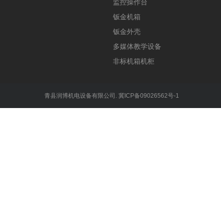
监控操作台
钣金机箱
钣金外壳
多媒体教学设备
非标机箱机柜
青县润博机电设备有限公司.
冀ICP备09026562号-1