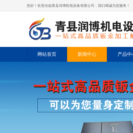
您好！欢迎光临青县润博机电设备有限公司，我们竭诚为您服务！
网站首页
新闻中心
产品中