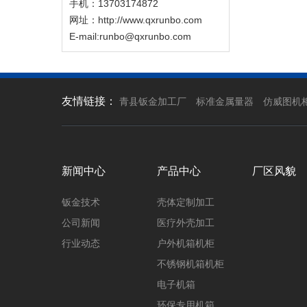
手机：13703174872
网址：http://www.qxrunbo.com
E-mail:runbo@qxrunbo.com
友情链接：
青县钣金加工厂
标准金属量器
仿威图机
新闻中心
产品中心
厂区风貌
钣金技术
壳体定制加工
公司新闻
医疗外壳加工
行业动态
户外机箱机柜
不锈钢机箱机柜
电子机箱
环保专用机箱