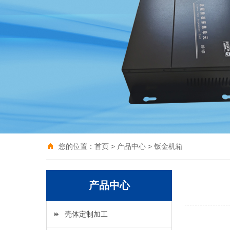
您的位置：
首页
>
产品中心
>
钣金机箱
产品中心
壳体定制加工