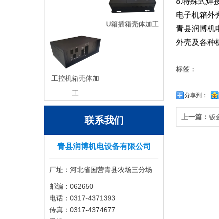
8.特殊式
电子机箱外
U箱插箱壳体加工
青县润博机
外壳及各种
标签：
工控机箱壳体加
工
分享到：
上一篇：
钣
联系我们
青县润博机电设备有限公司
厂址：河北省国营青县农场三分场
邮编：062650
电话：0317-4371393
传真：0317-4374677