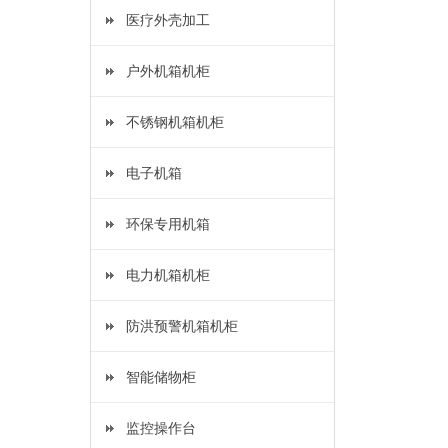
医疗外壳加工
户外机箱机柜
不锈钢机箱机柜
电子机箱
环保专用机箱
电力机箱机柜
防洪预警机箱机柜
智能储物柜
监控操作台