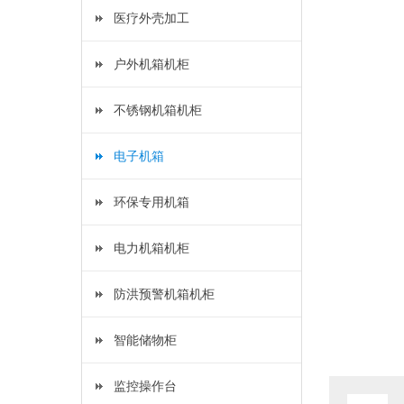
医疗外壳加工
户外机箱机柜
不锈钢机箱机柜
电子机箱
环保专用机箱
电力机箱机柜
防洪预警机箱机柜
智能储物柜
监控操作台