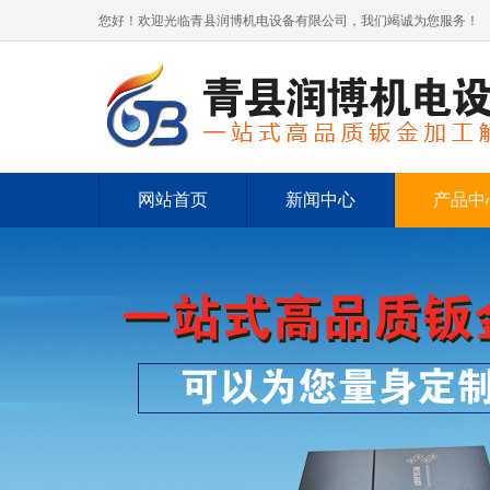
您好！欢迎光临青县润博机电设备有限公司，我们竭诚为您服务！
网站首页
新闻中心
产品中