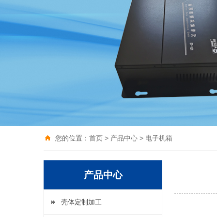
您的位置：
首页
>
产品中心
>
电子机箱
产品中心
壳体定制加工