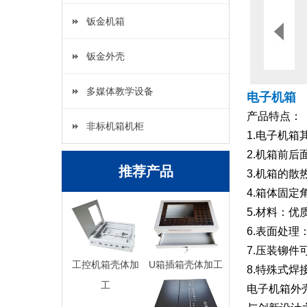
钣金机箱
钣金外壳
多媒体教学设备
电子机箱
产品特点：
非标机箱机柜
1.电子机
2.机箱前
推荐产品
3.机箱的
4.箱体固
5.材料：
6.表面处
7.压装铆
工控机箱壳体加
U箱插箱壳体加工
8.特殊式
工
电子机箱外