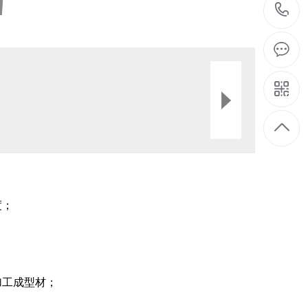
度；
加工成型材；