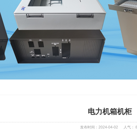
电力机箱机柜
发布时间：2024-04-02
人气：