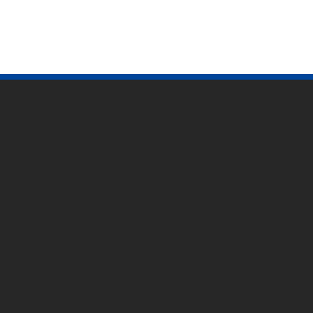
72
分场