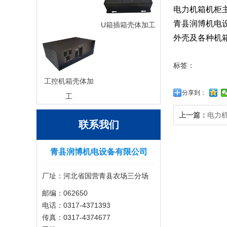
电力机箱机柜
青县润博机电
U箱插箱壳体加工
外壳及各种机
标签：
工控机箱壳体加
分享到：
工
上一篇：
电力
联系我们
青县润博机电设备有限公司
厂址：河北省国营青县农场三分场
邮编：062650
电话：0317-4371393
传真：0317-4374677