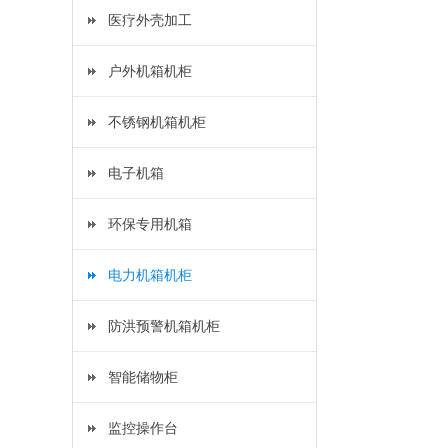
医疗外壳加工
户外机箱机柜
不锈钢机箱机柜
电子机箱
环保专用机箱
电力机箱机柜
防洪预警机箱机柜
智能储物柜
监控操作台