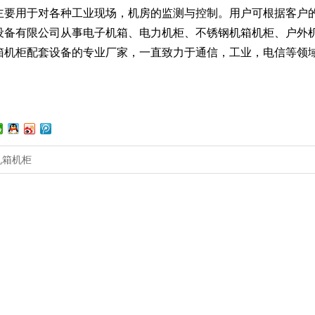
主要用于对各种工业现场，机房的监测与控制。用户可根据客户
设备有限公司从事电子机箱、电力机柜、不锈钢机箱机柜、户外
箱机柜配套设备的专业厂家，一直致力于通信，工业，电信等领
机箱机柜