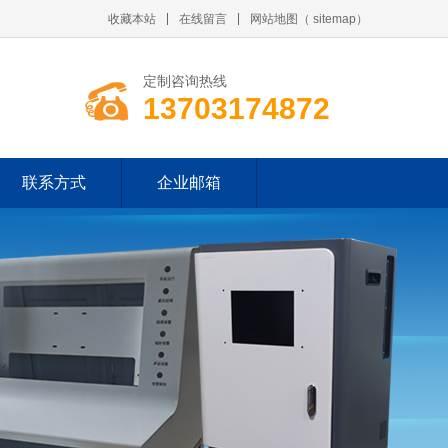
收藏本站
在线留言
网站地图
（
sitemap
）
定制咨询热线
13703174872
联系方式
企业邮箱