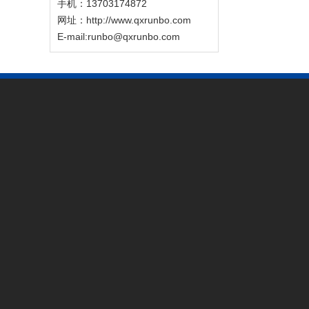
手机：13703174872
网址：http://www.qxrunbo.com
E-mail:runbo@qxrunbo.com
新闻中心
产品中心
厂区风貌
钣金技术
壳体定制加工
公司新闻
医疗外壳加工