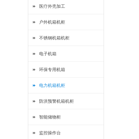
医疗外壳加工
户外机箱机柜
不锈钢机箱机柜
电子机箱
环保专用机箱
电力机箱机柜
防洪预警机箱机柜
智能储物柜
监控操作台