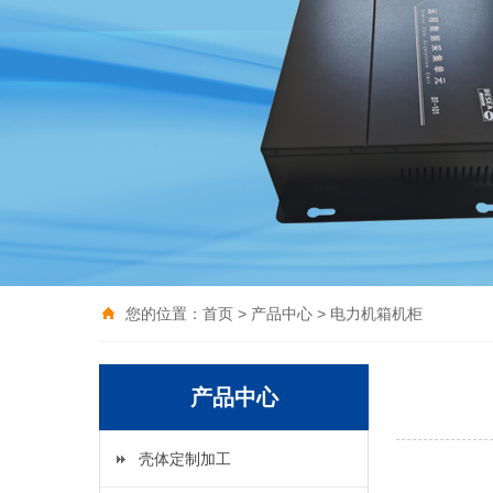
您的位置：
首页
>
产品中心
>
电力机箱机柜
产品中心
壳体定制加工