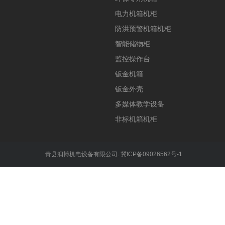
电力机箱机柜
防洪预警机箱机柜
智能储物柜
监控操作台
钣金机箱
钣金外壳
多媒体教学设备
非标机箱机柜
青县润博机电设备有限公司.
冀ICP备09026562号-1