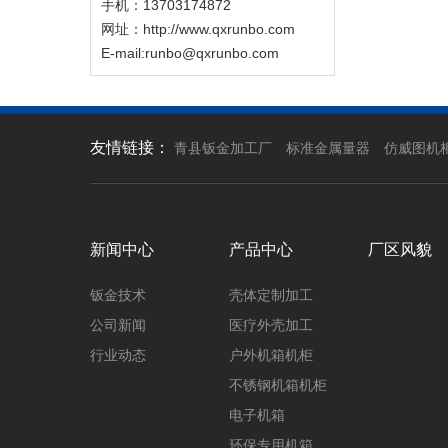
手机：13703174872
网址：http://www.qxrunbo.com
E-mail:runbo@qxrunbo.com
友情链接：
青县钣金加工厂
标准金属量器
仿威图机
新闻中心
产品中心
厂区风貌
钣金技术
壳体定制加工
公司新闻
医疗外壳加工
行业动态
户外机箱机柜
不锈钢机箱机柜
电子机箱
环保专用机箱