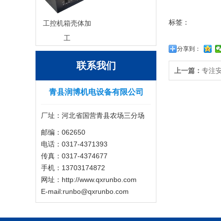
标签：
工控机箱壳体加
工
分享到：
联系我们
上一篇：
专注
青县润博机电设备有限公司
厂址：河北省国营青县农场三分场
邮编：062650
电话：0317-4371393
传真：0317-4374677
手机：13703174872
网址：http://www.qxrunbo.com
E-mail:runbo@qxrunbo.com