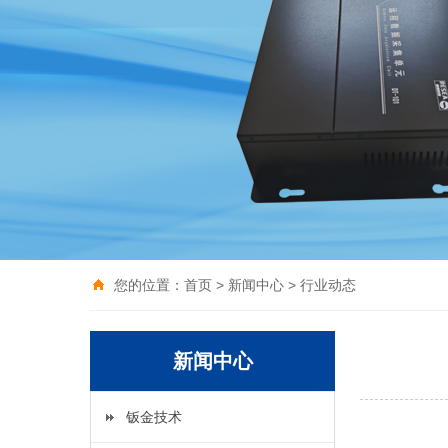
您的位置：
首页
>
新闻中心
>
行业动态
新闻中心
钣金技术