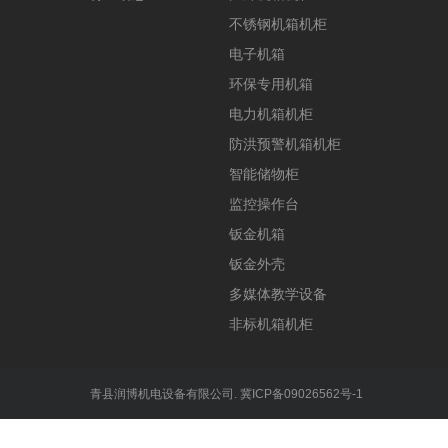
不锈钢机箱机柜
电子机箱
环保专用机箱
电力机箱机柜
防洪预警机箱机柜
智能储物柜
监控操作台
钣金机箱
钣金外壳
多媒体教学设备
非标机箱机柜
青县润博机电设备有限公司.
冀ICP备09026562号-1