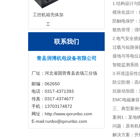
1.结构设计与
模块化设计：
工控机箱壳体加
防触电保护：
工
散热管理：强
2.电气安全措
联系我们
过载与短路保
接地与等电位
青县润博机电设备有限公司
智能监测系统
厂址：河北省国营青县农场三分场
3.环境适应性
防尘防潮：高
邮编：062650
抗振动加固：
电话：0317-4371393
传真：0317-4374677
EMC电磁兼容
手机：13703174872
三、典型案例
网址：http://www.qxrunbo.com
案例1：某地
E-mail:runbo@qxrunbo.com
问题：原有机
解决方案：升