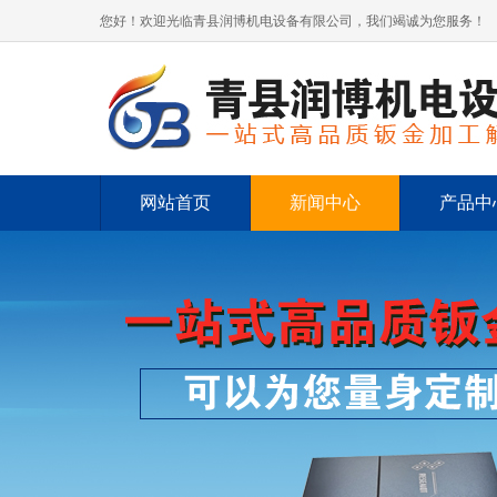
您好！欢迎光临青县润博机电设备有限公司，我们竭诚为您服务！
网站首页
新闻中心
产品中