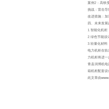
案例2：高铁
挑战：雷击导
改进措施：加
四、未来发展
1.智能化机柜
2.绿色节能
3.轻量化材
电力机柜在轨
力机柜将进一
青县润博机电
箱机柜配套设
此文章由
www.