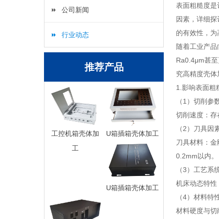
表面粗糙度是
公司新闻
因素，详细探
的有效性，为
行业动态
随着工业产品
Ra0.4μ
推荐产品
究高精度壳体
1.影响表面
（1）切削参
切削速度：存
（2）刀具因
工控机箱壳体加
U箱插箱壳体加工
刀具材料：金
工
0.2mm以内。
（3）工艺系
机床动态特性
U箱插箱壳体加工
（4）材料特
材料硬度与切