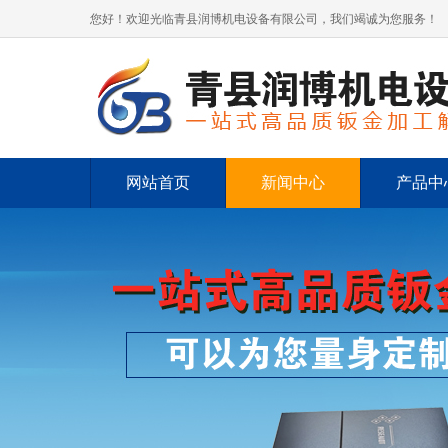
您好！欢迎光临青县润博机电设备有限公司，我们竭诚为您服务！
网站首页
新闻中心
产品中