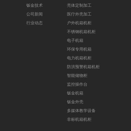
钣金技术
壳体定制加工
公司新闻
医疗外壳加工
行业动态
户外机箱机柜
不锈钢机箱机柜
电子机箱
环保专用机箱
电力机箱机柜
防洪预警机箱机柜
智能储物柜
监控操作台
钣金机箱
钣金外壳
多媒体教学设备
非标机箱机柜