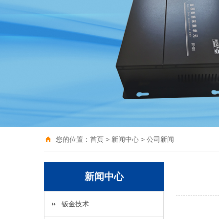
您的位置：
首页
>
新闻中心
>
公司新闻
新闻中心
钣金技术