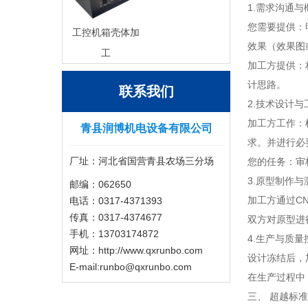
1.需求沟通
您需要提供：
工控机箱壳体加
效果（效果图
工
加工方提供：
计思路。
联系我们
2.技术设计
加工方工作：根
青县润博机电设备有限公司
求。并进行必
厂址：河北省国营青县农场三分场
您的任务：审
3.原型制作
邮编：062650
加工方通过C
电话：0317-4371393
传真：0317-4374677
双方对原型进
手机：13703174872
4.生产与质
网址：http://www.qxrunbo.com
设计冻结后，
E-mail:runbo@qxrunbo.com
在生产过程中
三、 超越标