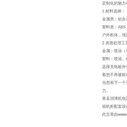
定制化的魅力
1.材料选择：
金属类：铝合
塑料类：AB
户外柜体，强
2.表面处理工
金属：喷涂（
塑料：喷涂、
选择充电桩外
着您不再被标
当您有下一个
力。
青县润博机电
箱机柜配套设
此文章由
www.