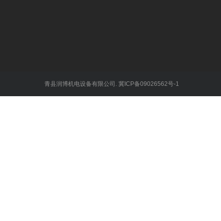
防洪预警机箱机柜
智能储物柜
监控操作台
钣金机箱
钣金外壳
多媒体教学设备
青县润博机电设备有限公司.
冀ICP备09026562号-1
非标机箱机柜