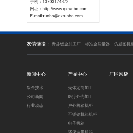
手机：13703174872
网址：http://www.qxrunbo.com
E-mail:runbo@qxrunbo.com
友情链接：
青县钣金加工厂
标准金属量器
仿威图机
新闻中心
产品中心
厂区风貌
钣金技术
壳体定制加工
公司新闻
医疗外壳加工
行业动态
户外机箱机柜
不锈钢机箱机柜
电子机箱
环保专用机箱