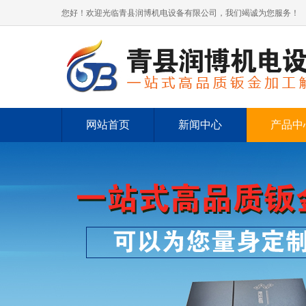
您好！欢迎光临青县润博机电设备有限公司，我们竭诚为您服务！
网站首页
新闻中心
产品中