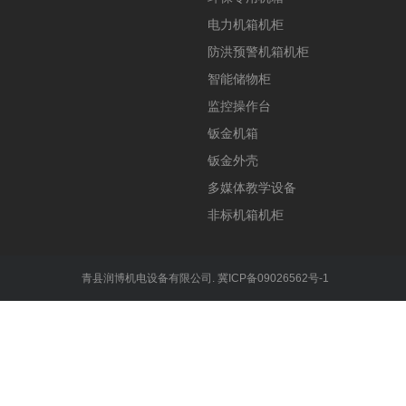
电力机箱机柜
防洪预警机箱机柜
智能储物柜
监控操作台
钣金机箱
钣金外壳
多媒体教学设备
非标机箱机柜
青县润博机电设备有限公司.
冀ICP备09026562号-1