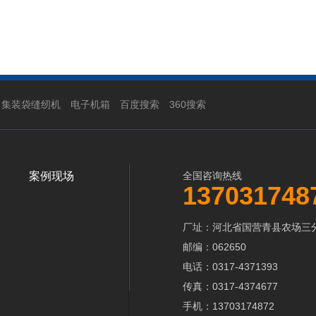
集装袋缝纫机
电子机箱
百度搜索
360搜索
案例现场
全国咨询热线
137031748
厂址：河北省国营青县农场三
邮编：062650
电话：0317-4371393
传真：0317-4374677
手机：13703174872