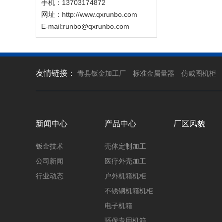
手机：13703174872
网址：http://www.qxrunbo.com
E-mail:runbo@qxrunbo.com
友情链接：
青县钣金加工厂
标准金属量器
仿威图机柜
新闻中心
产品中心
厂区风貌
钣金技术
壳体定制加工
公司新闻
医疗外壳加工
行业动态
户外机箱机柜
不锈钢机箱机柜
电子机箱
环保专用机箱