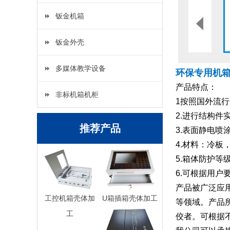
钣金机箱
钣金外壳
多媒体教学设备
环保专用机
产品特点：
非标机箱机柜
1按照国外流
2.进行结构
推荐产品
3.表面静电喷
4.材料：冷
5.箱体防护等级
6.可根据用户
产品被广泛应
工控机箱壳体加
U箱插箱壳体加工
等领域。产品
工
佼者。可根据