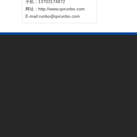
手机：13703174872
网址：http://www.qxrunbo.com
E-mail:runbo@qxrunbo.com
新闻中心
产品中心
厂区风貌
钣金技术
壳体定制加工
公司新闻
医疗外壳加工