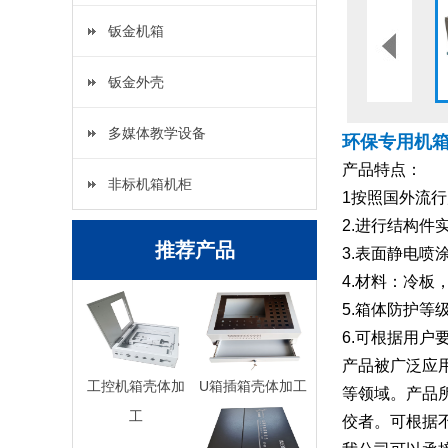
钣金机箱
钣金外壳
多媒体教学设备
环保专用机
产品特点：
非标机箱机柜
1按照国外流
2.进行结构
推荐产品
3.表面静电喷
4.材料：冷
5.箱体防护等级
6.可根据用户
产品被广泛应
工控机箱壳体加
U箱插箱壳体加工
等领域。产品
工
佼者。可根据