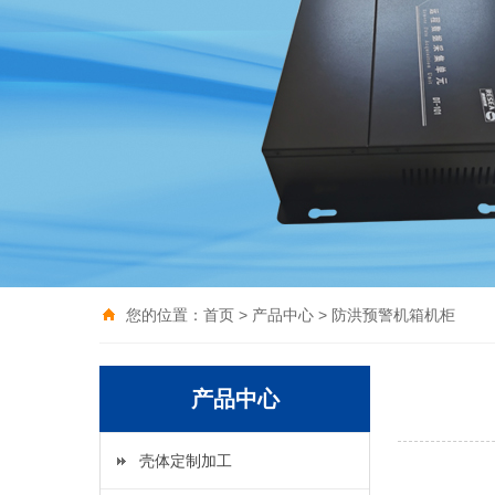
您的位置：
首页
>
产品中心
>
防洪预警机箱机柜
产品中心
壳体定制加工