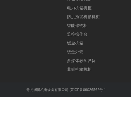
电力机箱机柜
防洪预警机箱机柜
智能储物柜
监控操作台
钣金机箱
钣金外壳
多媒体教学设备
非标机箱机柜
青县润博机电设备有限公司.
冀ICP备09026562号-1