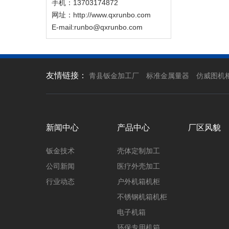
手机：13703174872
网址：http://www.qxrunbo.com
E-mail:runbo@qxrunbo.com
友情链接：
青县钣金加工厂
标准金属量器
仿威图机
新闻中心
产品中心
厂区风貌
钣金技术
壳体定制加工
公司新闻
医疗外壳加工
行业动态
户外机箱机柜
不锈钢机箱机柜
电子机箱
环保专用机箱