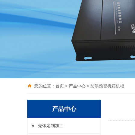
您的位置：
首页
>
产品中心
>
防洪预警机箱机柜
产品中心
壳体定制加工