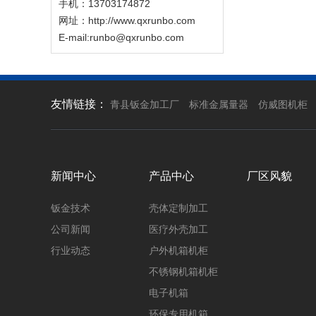
手机：13703174872
网址：http://www.qxrunbo.com
E-mail:runbo@qxrunbo.com
友情链接：
青县钣金加工厂
标准金属量器
仿威图机柜
新闻中心
产品中心
厂区风貌
钣金技术
壳体定制加工
公司新闻
医疗外壳加工
行业动态
户外机箱机柜
不锈钢机箱机柜
电子机箱
环保专用机箱