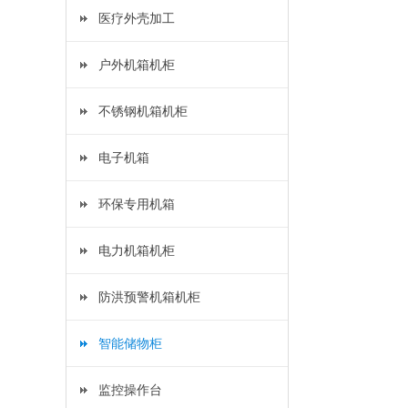
医疗外壳加工
户外机箱机柜
不锈钢机箱机柜
电子机箱
环保专用机箱
电力机箱机柜
防洪预警机箱机柜
智能储物柜
监控操作台