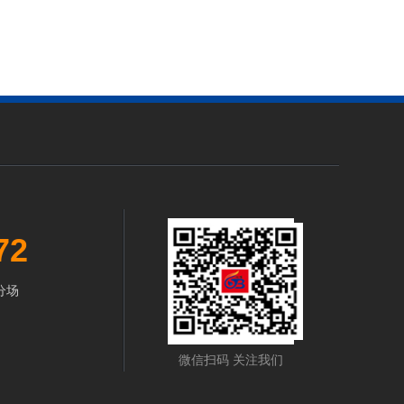
72
分场
微信扫码 关注我们