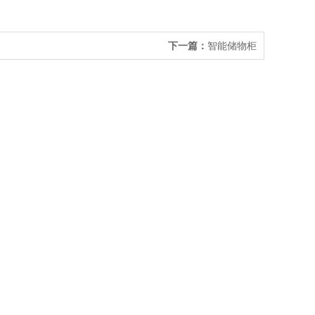
下一篇：
智能储物柜