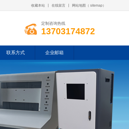
收藏本站
在线留言
网站地图
（
sitemap
）
定制咨询热线
13703174872
联系方式
企业邮箱