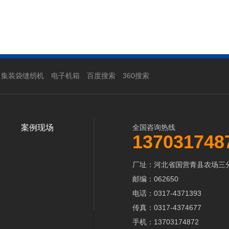
集装袋缝纫机
电子机箱
百度搜索
360搜索
案例现场
全国咨询热线
137031748
厂址：河北省国营青县农场三
邮编：062650
电话：0317-4371393
传真：0317-4374677
手机：13703174872