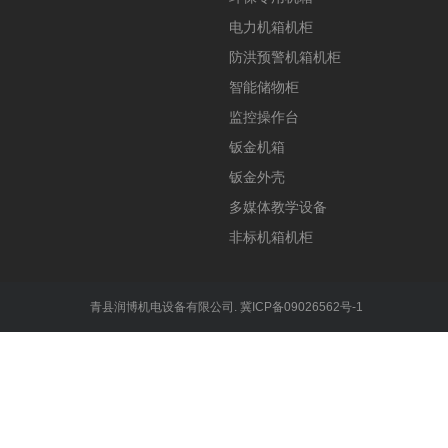
电力机箱机柜
防洪预警机箱机柜
智能储物柜
监控操作台
钣金机箱
钣金外壳
多媒体教学设备
非标机箱机柜
青县润博机电设备有限公司.
冀ICP备09026562号-1