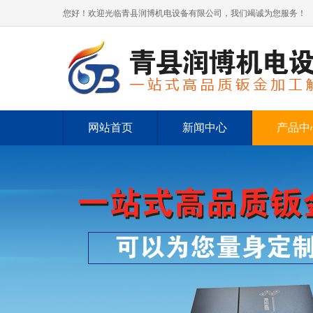
您好！欢迎光临青县润博机电设备有限公司，我们竭诚为您服务！
网站首页
新闻中心
产品中