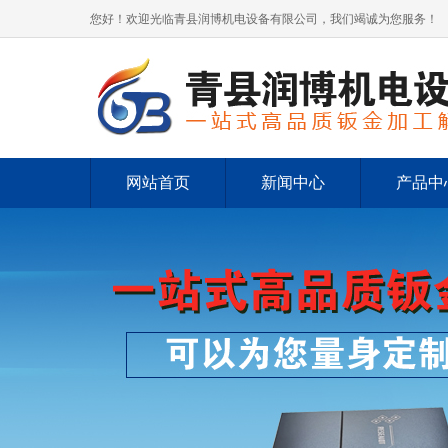
您好！欢迎光临青县润博机电设备有限公司，我们竭诚为您服务！
网站首页
新闻中心
产品中