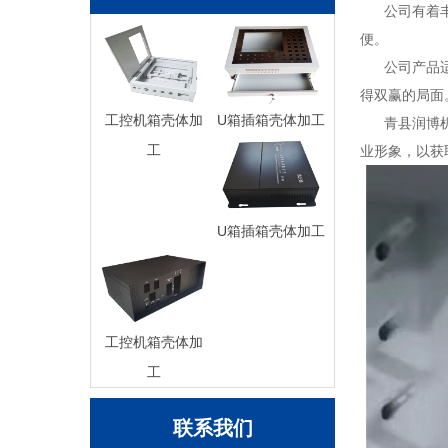
公司有着丰富
便。
公司产品适用
得双赢的局面
工控机箱壳体加
U箱插箱壳体加工
青县润博机电
工
业形象，以获
U箱插箱壳体加工
工控机箱壳体加
工
联系我们