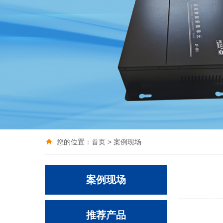
您的位置：
首页
>
案例现场
案例现场
推荐产品