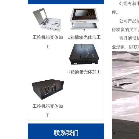
公司有着丰富
便。
公司产品适用
得双赢的局面
工控机箱壳体加
U箱插箱壳体加工
青县润博机电
工
业形象，以获
U箱插箱壳体加工
工控机箱壳体加
工
联系我们