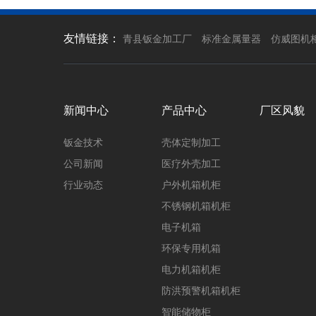
友情链接：
青县钣金加工厂
标准金属量器
仿威图机
新闻中心
产品中心
厂区风貌
钣金技术
壳体定制加工
公司新闻
医疗外壳加工
行业动态
户外机箱机柜
不锈钢机箱机柜
电子机箱
环保专用机箱
电力机箱机柜
防洪预警机箱机柜
智能储物柜