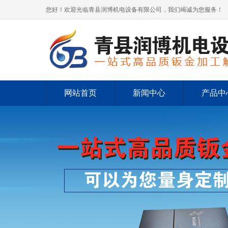
您好！欢迎光临青县润博机电设备有限公司，我们竭诚为您服务！
网站首页
新闻中心
产品中